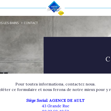
Voir les
145
annonces
RS-LES-BAINS
CONTACT
uer
Estimer
BUDGET
nnée
immo pro
Voir les
145
annonces
Pour toutes informations, contactez nous.
uer
Estimer
mpléter ce formulaire et nous ferons de notre mieux pour y r
Siège Social:
AGENCE DE AULT
BUDGET
nnée
43 Grande Rue