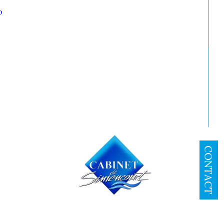
o
Réinitialiser les filtres
CONTACT