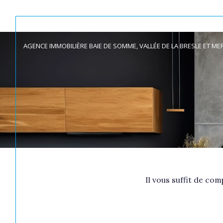
AGENCE IMMOBILIÈRE BAIE DE SOMME, VALLÉE DE LA BRESLE ET ME
Acheter
Lo
de l'ancien
TYPE DE BIEN
de l'ancien
à l'a
du neuf
de l'
de l'immo pro
Acheter
Lo
de l'ancien
Il vous suffit de co
TYPE DE BIEN
de l'ancien
à l'a