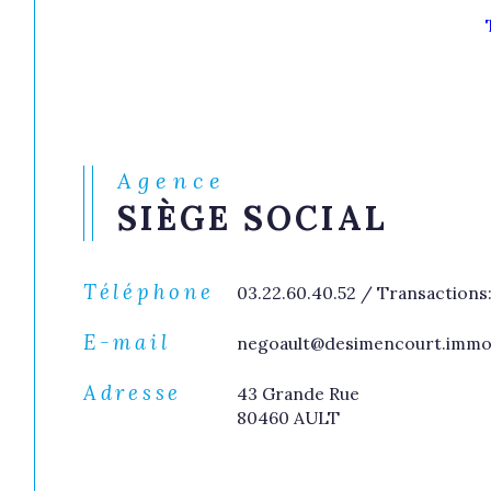
du neuf
de l'
de l'immo pro
Agence
SIÈGE SOCIAL
Téléphone
03.22.60.40.52 / Transactions: 
E-mail
negoault@desimencourt.imm
Adresse
43 Grande Rue
80460 AULT