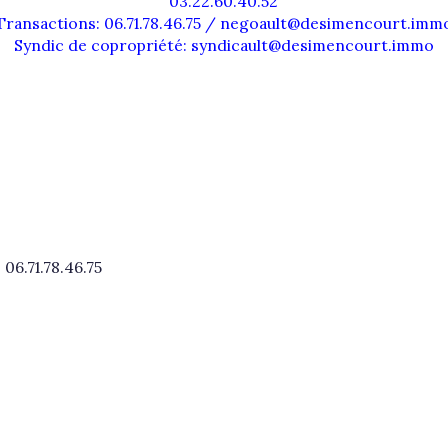
03.22.60.40.52
immo pro
Transactions: 06.71.78.46.75 / negoault@desimencourt.imm
Syndic de copropriété: syndicault@desimencourt.immo
06.71.78.46.75
o