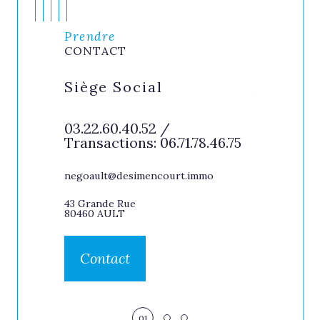
Prendre
CONTACT
VILLE
Siège Social
AGENCE
BAINS
rvice
03.22.60.40.52 /
47.09
Transactions: 06.71.78.46.75
02.35.84.
ns :
Transacti
rt 07 88
RICHE : 0
negoault@desimencourt.immo
 Cadix 06
Christop
06.06.84.1
43 Grande Rue
Service L
80460 AULT
06.80.98.1
och
Contact
45 Esplanade
80350 MERS 