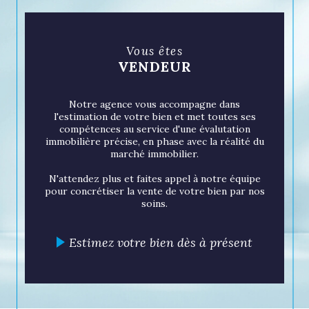
connaissance approfondie du marché,
nous permet de vous présenter des
biens soigneusement sélectionnés qui
Vous êtes
répondent non seulement à vos
VENDEUR
critères, mais aussi à vos aspirations.
Notre agence vous accompagne dans
Un partenaire de
l'estimation de votre bien et met toutes ses
compétences au service d'une évalutation
confiance pour la gestion
immobilière précise, en phase avec la réalité du
marché immobilier.
de votre bien
N'attendez plus et faites appel à notre équipe
pour concrétiser la vente de votre bien par nos
La gestion immobilière est un art que
soins.
nous maîtrisons avec brio. De la
recherche de locataires à la gestion
Estimez votre bien dès à présent
quotidienne de votre propriété, notre
équipe dédiée s'assure que votre
investissement soit profitable et sans