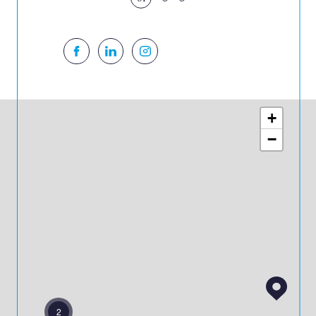
01
+
−
2