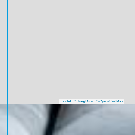
Leaflet
|
©
Maps
|
© OpenStreetMap
Jawg