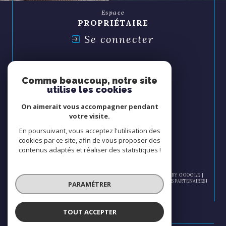
Espace
PROPRIÉTAIRE
Se connecter
Espace
SYNDIC
Comme beaucoup, notre site
Se connecter
utilise les cookies
On aimerait vous accompagner pendant
Nous
votre visite.
ADHÉRONS
En poursuivant, vous acceptez l'utilisation des
cookies par ce site, afin de vous proposer des
contenus adaptés et réaliser des statistiques !
© 2026 | TOUS DROITS RÉSERVÉS | TRADUCTION POWERED BY GOOGLE |
NOS HONORAIRES
PLAN DU SITE
MENTIONS LÉGALES
ADMIN
NOS PARTENAIRES
PARAMÉTRER
POLITIQUE RGPD
COOKIES
TOUT ACCEPTER