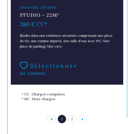
Abbeville (80100)
STUDIO - 22M²
380 €
CC*
Studio dans une résidence sécurisée comprenant une pièce
de vie, une cuisine séparée, une salle d'eau avec WC. Une
place de parking. Une cave.
Sélectionner
Réf : VAUBAN30
* CC : Charges comprises
* HC : Hors charges
1
2