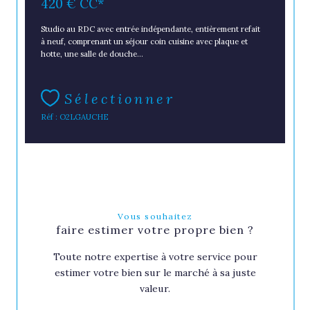
420 €
CC*
Studio au RDC avec entrée indépendante, entièrement refait
à neuf, comprenant un séjour coin cuisine avec plaque et
hotte, une salle de douche...
Sélectionner
Réf : O2LGAUCHE
Vous souhaitez
faire estimer votre propre bien ?
Toute notre expertise à votre service pour
estimer votre bien sur le marché à sa juste
valeur.