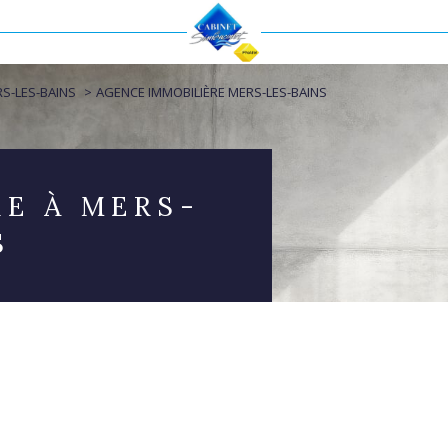
Voir les
145
annonces
RS-LES-BAINS
AGENCE IMMOBILIÈRE MERS-LES-BAINS
uer
Estimer
BUDGET
nnée
RE À MERS-
immo pro
S
Voir les
145
annonces
uer
Estimer
BUDGET
nnée