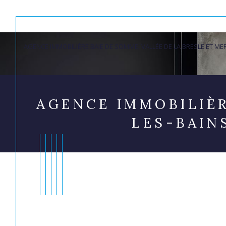
AGENCE IMMOBILIÈRE BAIE DE SOMME, VALLÉE DE LA BRESLE ET ME
Acheter
Lo
de l'ancien
TYPE DE BIEN
de l'ancien
à l'a
AGENCE IMMOBILIÈ
du neuf
de l'
LES-BAIN
de l'immo pro
Acheter
Lo
de l'ancien
TYPE DE BIEN
de l'ancien
à l'a