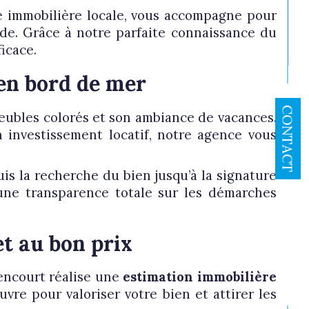
e immobilière locale, vous accompagne pour
Réinitialiser les filtres
de. Grâce à notre parfaite connaissance du
icace.
 en bord de mer
CONTACT
meubles colorés et son ambiance de vacances.
 investissement locatif, notre agence vous
uis la recherche du bien jusqu’à la signature
d’une transparence totale sur les démarches
t au bon prix
encourt réalise une
estimation immobilière
re pour valoriser votre bien et attirer les