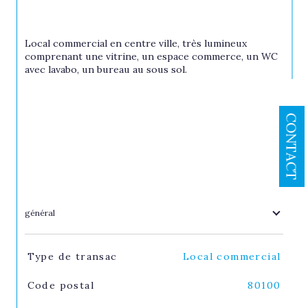
Local commercial en centre ville, très lumineux 
comprenant une vitrine, un espace commerce, un WC 
avec lavabo, un bureau au sous sol.
CONTACT
général
TRAD_SIROCCO_Caracteristique
Valeurs
Type de transac
Local commercial
Code postal
80100