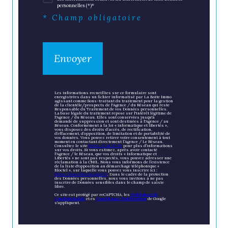
personnelles (*)*
* Champ obligatoire
Envoyer
Les informations recueillies sur ce formulaire sont
enregistrées dans un fichier informatisé par La Boite Immo
agissant comme Sous-traitant du traitement pour la gestion
de la clientèle/prospects de l'Agence / du Réseau qui reste
Responsable du Traitement de vos Données personnelles.
La base légale du traitement repose sur l'intérêt légitime de
l'Agence / du Réseau. Elles sont conservées jusqu'à
demande de suppression et sont destinées à l'Agence / au
Réseau. Conformément à la loi « informatique et libertés »,
vous disposez des droits d’accès, de rectification,
d’effacement, d’opposition, de limitation et de portabilité de
vos données. Vous pouvez retirer votre consentement à tout
moment en contactant directement l’Agence / Le Réseau.
Consultez le site
https://cnil.fr/fr
pour plus d’informations
sur vos droits. Si vous estimez, après avoir contacté
l'Agence / le Réseau, que vos droits « Informatique et
Libertés » ne sont pas respectés, vous pouvez adresser une
réclamation à la CNIL. Nous vous informons de l’existence
de la liste d'opposition au démarchage téléphonique «
Bloctel », sur laquelle vous pouvez vous inscrire ici :
https://www.bloctel.gouv.fr
. Dans le cadre de la protection
des Données personnelles, nous vous invitons à ne pas
inscrire de Données sensibles dans le champ de saisie
libre.
Ce site est protégé par reCAPTCHA, les
Politiques de
Confidentialité
et es
Conditions d'utilisation
de Google
s'appliquent.