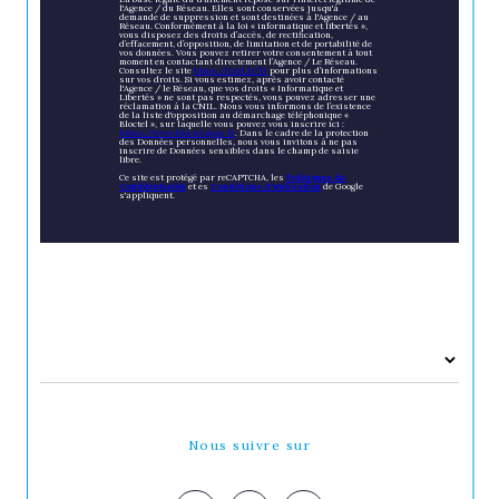
l'Agence / du Réseau. Elles sont conservées jusqu'à
demande de suppression et sont destinées à l'Agence / au
Réseau. Conformément à la loi « informatique et libertés »,
vous disposez des droits d’accès, de rectification,
d’effacement, d’opposition, de limitation et de portabilité de
vos données. Vous pouvez retirer votre consentement à tout
moment en contactant directement l’Agence / Le Réseau.
Consultez le site
https://cnil.fr/fr
pour plus d’informations
sur vos droits. Si vous estimez, après avoir contacté
l'Agence / le Réseau, que vos droits « Informatique et
Libertés » ne sont pas respectés, vous pouvez adresser une
réclamation à la CNIL. Nous vous informons de l’existence
de la liste d'opposition au démarchage téléphonique «
Bloctel », sur laquelle vous pouvez vous inscrire ici :
https://www.bloctel.gouv.fr
. Dans le cadre de la protection
des Données personnelles, nous vous invitons à ne pas
inscrire de Données sensibles dans le champ de saisie
libre.
Ce site est protégé par reCAPTCHA, les
Politiques de
Confidentialité
et es
Conditions d'utilisation
de Google
s'appliquent.
Nous suivre sur