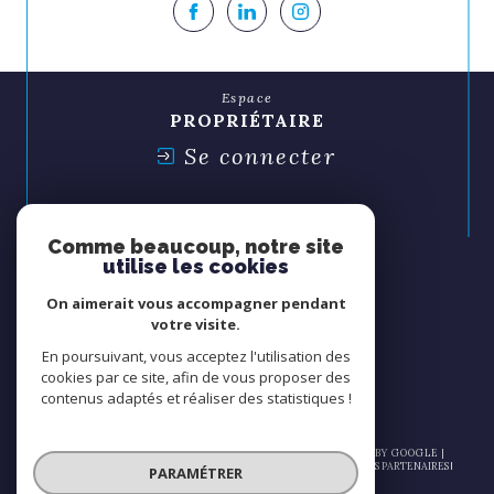
Espace
PROPRIÉTAIRE
Se connecter
Espace
SYNDIC
Comme beaucoup, notre site
Se connecter
utilise les cookies
On aimerait vous accompagner pendant
Nous
votre visite.
ADHÉRONS
En poursuivant, vous acceptez l'utilisation des
cookies par ce site, afin de vous proposer des
contenus adaptés et réaliser des statistiques !
© 2026 | TOUS DROITS RÉSERVÉS | TRADUCTION POWERED BY GOOGLE |
NOS HONORAIRES
PLAN DU SITE
MENTIONS LÉGALES
ADMIN
NOS PARTENAIRES
PARAMÉTRER
POLITIQUE RGPD
COOKIES