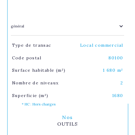
général
TRAD_SIROCCO_Caracteristique
Valeurs
Type de transac
Local commercial
Code postal
80100
Surface habitable (m²)
1 680 m²
Nombre de niveaux
2
Superficie (m²)
1680
* HC : Hors charges
Nos
OUTILS