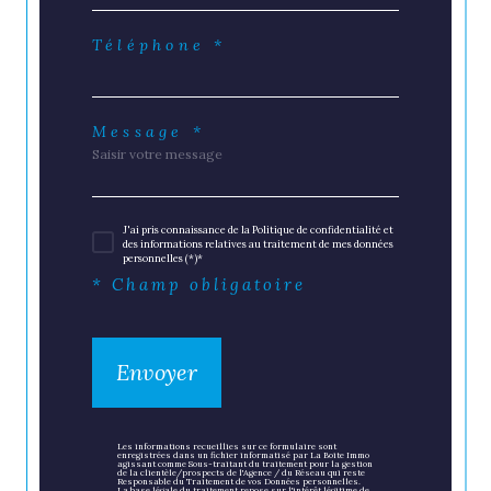
Téléphone *
Message *
J'ai pris connaissance de la Politique de confidentialité et
des informations relatives au traitement de mes données
personnelles (*)*
* Champ obligatoire
Envoyer
Les informations recueillies sur ce formulaire sont
enregistrées dans un fichier informatisé par La Boite Immo
agissant comme Sous-traitant du traitement pour la gestion
de la clientèle/prospects de l'Agence / du Réseau qui reste
Responsable du Traitement de vos Données personnelles.
La base légale du traitement repose sur l'intérêt légitime de