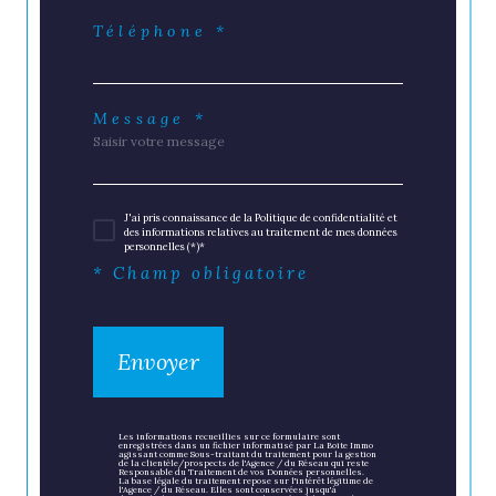
Téléphone *
Message *
J'ai pris connaissance de la Politique de confidentialité et
des informations relatives au traitement de mes données
personnelles (*)*
* Champ obligatoire
Envoyer
Les informations recueillies sur ce formulaire sont
enregistrées dans un fichier informatisé par La Boite Immo
agissant comme Sous-traitant du traitement pour la gestion
de la clientèle/prospects de l'Agence / du Réseau qui reste
Responsable du Traitement de vos Données personnelles.
La base légale du traitement repose sur l'intérêt légitime de
l'Agence / du Réseau. Elles sont conservées jusqu'à