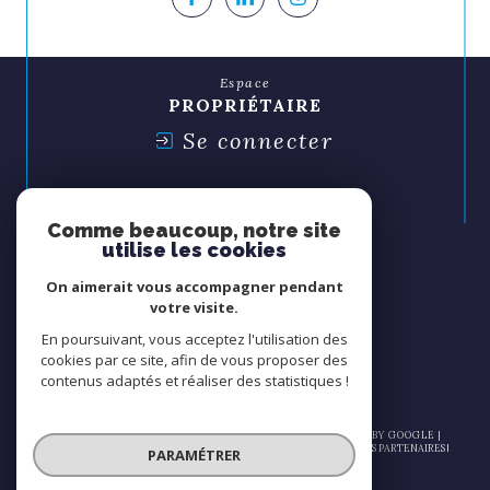
Espace
PROPRIÉTAIRE
Se connecter
Espace
SYNDIC
Comme beaucoup, notre site
Se connecter
utilise les cookies
On aimerait vous accompagner pendant
Nous
votre visite.
ADHÉRONS
En poursuivant, vous acceptez l'utilisation des
cookies par ce site, afin de vous proposer des
contenus adaptés et réaliser des statistiques !
© 2026 | TOUS DROITS RÉSERVÉS | TRADUCTION POWERED BY GOOGLE |
NOS HONORAIRES
PLAN DU SITE
MENTIONS LÉGALES
ADMIN
NOS PARTENAIRES
PARAMÉTRER
POLITIQUE RGPD
COOKIES