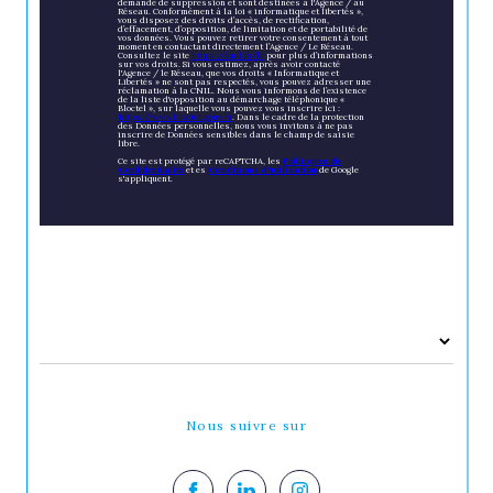
demande de suppression et sont destinées à l'Agence / au
Réseau. Conformément à la loi « informatique et libertés »,
vous disposez des droits d’accès, de rectification,
d’effacement, d’opposition, de limitation et de portabilité de
vos données. Vous pouvez retirer votre consentement à tout
moment en contactant directement l’Agence / Le Réseau.
Consultez le site
https://cnil.fr/fr
pour plus d’informations
sur vos droits. Si vous estimez, après avoir contacté
l'Agence / le Réseau, que vos droits « Informatique et
Libertés » ne sont pas respectés, vous pouvez adresser une
réclamation à la CNIL. Nous vous informons de l’existence
de la liste d'opposition au démarchage téléphonique «
Bloctel », sur laquelle vous pouvez vous inscrire ici :
https://www.bloctel.gouv.fr
. Dans le cadre de la protection
des Données personnelles, nous vous invitons à ne pas
inscrire de Données sensibles dans le champ de saisie
libre.
Ce site est protégé par reCAPTCHA, les
Politiques de
Confidentialité
et es
Conditions d'utilisation
de Google
s'appliquent.
Nous suivre sur