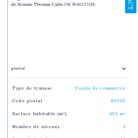
de Somme Thomas Cadix O6.76.6O.17.O5
général
TRAD_SIROCCO_Caracteristique
Valeurs
Type de transac
Fonds de commerce
Code postal
80100
Surface habitable (m²)
455 m²
Nombre de niveaux
3