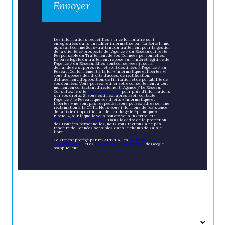
Envoyer
Les informations recueillies sur ce formulaire sont
enregistrées dans un fichier informatisé par La Boite Immo
agissant comme Sous-traitant du traitement pour la gestion
de la clientèle/prospects de l'Agence / du Réseau qui reste
Responsable du Traitement de vos Données personnelles.
La base légale du traitement repose sur l'intérêt légitime de
l'Agence / du Réseau. Elles sont conservées jusqu'à
demande de suppression et sont destinées à l'Agence / au
Réseau. Conformément à la loi « informatique et libertés »,
vous disposez des droits d’accès, de rectification,
d’effacement, d’opposition, de limitation et de portabilité de
vos données. Vous pouvez retirer votre consentement à tout
moment en contactant directement l’Agence / Le Réseau.
Consultez le site
https://cnil.fr/fr
pour plus d’informations
sur vos droits. Si vous estimez, après avoir contacté
l'Agence / le Réseau, que vos droits « Informatique et
Libertés » ne sont pas respectés, vous pouvez adresser une
réclamation à la CNIL. Nous vous informons de l’existence
de la liste d'opposition au démarchage téléphonique «
Bloctel », sur laquelle vous pouvez vous inscrire ici :
https://www.bloctel.gouv.fr
. Dans le cadre de la protection
des Données personnelles, nous vous invitons à ne pas
inscrire de Données sensibles dans le champ de saisie
libre.
Ce site est protégé par reCAPTCHA, les
Politiques de
Confidentialité
et es
Conditions d'utilisation
de Google
s'appliquent.