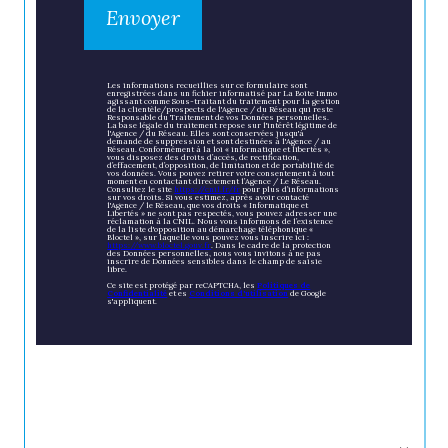
Envoyer
Les informations recueillies sur ce formulaire sont
enregistrées dans un fichier informatisé par La Boite Immo
agissant comme Sous-traitant du traitement pour la gestion
de la clientèle/prospects de l'Agence / du Réseau qui reste
Responsable du Traitement de vos Données personnelles.
La base légale du traitement repose sur l'intérêt légitime de
l'Agence / du Réseau. Elles sont conservées jusqu'à
demande de suppression et sont destinées à l'Agence / au
Réseau. Conformément à la loi « informatique et libertés »,
vous disposez des droits d’accès, de rectification,
d’effacement, d’opposition, de limitation et de portabilité de
vos données. Vous pouvez retirer votre consentement à tout
moment en contactant directement l’Agence / Le Réseau.
Consultez le site
https://cnil.fr/fr
pour plus d’informations
sur vos droits. Si vous estimez, après avoir contacté
l'Agence / le Réseau, que vos droits « Informatique et
Libertés » ne sont pas respectés, vous pouvez adresser une
réclamation à la CNIL. Nous vous informons de l’existence
de la liste d'opposition au démarchage téléphonique «
Bloctel », sur laquelle vous pouvez vous inscrire ici :
https://www.bloctel.gouv.fr
. Dans le cadre de la protection
des Données personnelles, nous vous invitons à ne pas
inscrire de Données sensibles dans le champ de saisie
libre.
Ce site est protégé par reCAPTCHA, les
Politiques de
Confidentialité
et es
Conditions d'utilisation
de Google
s'appliquent.