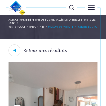
AGENCE IMMOBILIÈRE BAIE DE SOMME, VALLÉE DE LA BRESLE ET MERS-LES-
BAINS
VENTE
AULT
MAISON
T5
MAISON EN PARFAIT ETAT CENTRE BOURG
Retour aux résultats