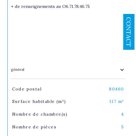
+ de renseignements au O6.71.78.46.75
CONTACT
général
TRAD_SIROCCO_Caracteristique
Valeurs
Code postal
80460
Surface habitable (m²)
117 m²
Nombre de chambre(s)
4
Nombre de pièces
5