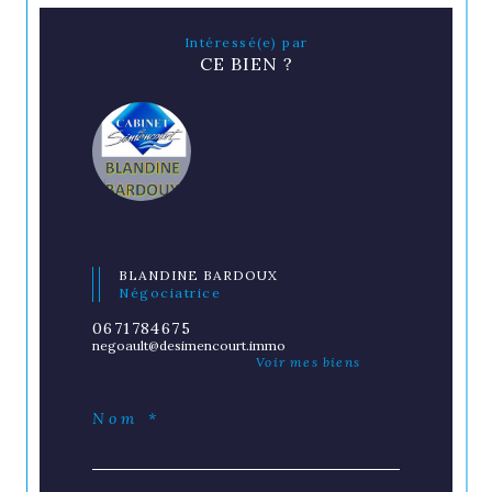
Intéressé(e) par
CE BIEN ?
BLANDINE BARDOUX
Négociatrice
0671784675
negoault@desimencourt.immo
Voir mes biens
Nom *