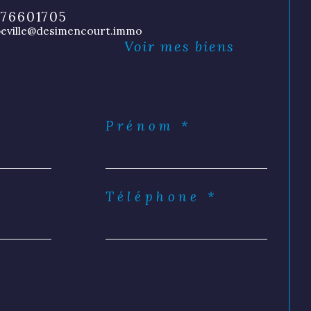
76601705
beville@desimencourt.immo
Voir mes biens
Prénom *
Téléphone *