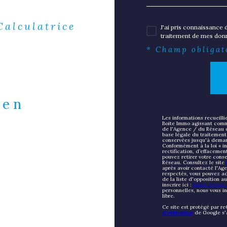
Calculatrice
J'ai pris connaissance d
traitement de mes donn
* Champ obligat
ien
Les informations recueilli
Boite Immo agissant comme
de l'Agence / du Réseau 
base légale du traitement 
conservées jusqu'à deman
Conformément à la loi « in
rectification, d’effacemen
pouvez retirer votre con
Réseau. Consultez le site
après avoir contacté l'Age
respectés, vous pouvez ad
de la liste d'opposition 
inscrire ici :
https://www.b
personnelles, nous vous i
libre.
Ce site est protégé par r
d'utilisation
de Google s'