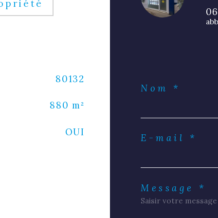
opriété
06
ab
80132
Nom *
880 m²
OUI
E-mail *
Message *