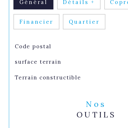
Général
Détails +
Copr
Financier
Quartier
TRAD_SIROCCO_Caracteristique
Valeurs
Code postal
surface terrain
Terrain constructible
Nos
OUTILS