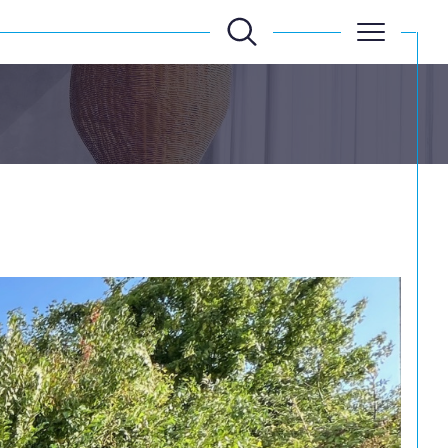
Filtrer
Réinitialiser les
filtres
Filtrer
Réinitialiser les
filtres