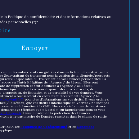
e la Politique de confidentialité et des informations relatives au
ées personnelles (*)*
oire
Envoyer
es sur ce formulaire sont enregistrées dans un fichier informatisé par La
 Sous-traitant du traitement pour la gestion de la clientèle/prospects
qui reste Responsable du Traitement de vos Données personnelles. La
repose sur l'intérêt légitime de l'Agence / du Réseau. Elles sont
de de suppression et sont destinées à l'Agence / au Réseau.
formatique et libertés », vous disposez des droits d’accès, de
t, d’opposition, de limitation et de portabilité de vos données. Vous
sentement à tout moment en contactant directement l’Agence / Le
https://cnil.fr/fr
pour plus d’informations sur vos droits. Si vous estimez,
nce / le Réseau, que vos droits « Informatique et Libertés » ne sont pas
resser une réclamation à la CNIL. Nous vous informons de l’existence
au démarchage téléphonique « Bloctel », sur laquelle vous pouvez vous
loctel.gouv.fr
. Dans le cadre de la protection des Données
nvitons à ne pas inscrire de Données sensibles dans le champ de saisie
eCAPTCHA, les
Politiques de Confidentialité
et es
Conditions
appliquent.