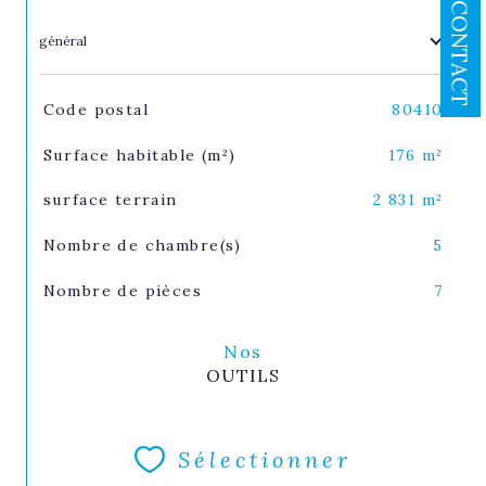
CONTACT
général
TRAD_SIROCCO_Caracteristique
Valeurs
Code postal
80410
Surface habitable (m²)
176 m²
surface terrain
2 831 m²
Nombre de chambre(s)
5
Nombre de pièces
7
Nos
OUTILS
Sélectionner