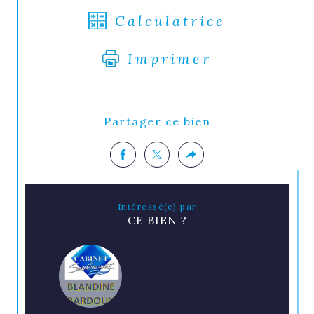
Calculatrice
Imprimer
Partager ce bien
Intéressé(e) par
CE BIEN ?