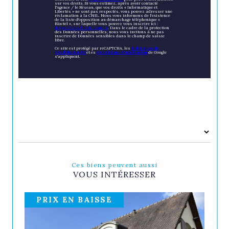
sur vos droits. Si vous estimez, après avoir contacté
l'Agence / le Réseau, que vos droits « Informatique et
Libertés » ne sont pas respectés, vous pouvez adresser une
réclamation à la CNIL. Nous vous informons de l’existence
de la liste d'opposition au démarchage téléphonique «
Bloctel », sur laquelle vous pouvez vous inscrire ici :
https://www.bloctel.gouv.fr
. Dans le cadre de la protection
des Données personnelles, nous vous invitons à ne pas
inscrire de Données sensibles dans le champ de saisie
libre.
Ce site est protégé par reCAPTCHA, les
Politiques de
Confidentialité
et es
Conditions d'utilisation
de Google
s'appliquent.
Ces biens peuvent aussi
VOUS INTÉRESSER
PRIX EN BAISSE