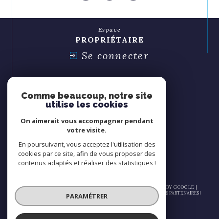
Espace
PROPRIÉTAIRE
Se connecter
Espace
SYNDIC
Comme beaucoup, notre site
Se connecter
utilise les cookies
On aimerait vous accompagner pendant
Nous
votre visite.
ADHÉRONS
En poursuivant, vous acceptez l'utilisation des
cookies par ce site, afin de vous proposer des
contenus adaptés et réaliser des statistiques !
© 2026 | TOUS DROITS RÉSERVÉS | TRADUCTION POWERED BY GOOGLE |
NOS HONORAIRES
PLAN DU SITE
MENTIONS LÉGALES
ADMIN
NOS PARTENAIRES
PARAMÉTRER
POLITIQUE RGPD
COOKIES