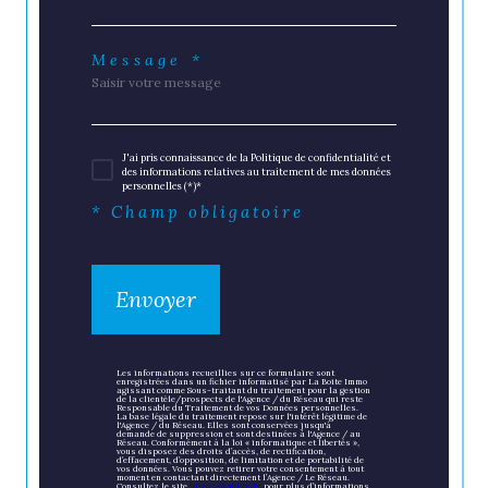
Message *
J'ai pris connaissance de la Politique de confidentialité et
des informations relatives au traitement de mes données
personnelles (*)*
* Champ obligatoire
Envoyer
Les informations recueillies sur ce formulaire sont
enregistrées dans un fichier informatisé par La Boite Immo
agissant comme Sous-traitant du traitement pour la gestion
de la clientèle/prospects de l'Agence / du Réseau qui reste
Responsable du Traitement de vos Données personnelles.
La base légale du traitement repose sur l'intérêt légitime de
l'Agence / du Réseau. Elles sont conservées jusqu'à
demande de suppression et sont destinées à l'Agence / au
Réseau. Conformément à la loi « informatique et libertés »,
vous disposez des droits d’accès, de rectification,
d’effacement, d’opposition, de limitation et de portabilité de
vos données. Vous pouvez retirer votre consentement à tout
moment en contactant directement l’Agence / Le Réseau.
Consultez le site
https://cnil.fr/fr
pour plus d’informations