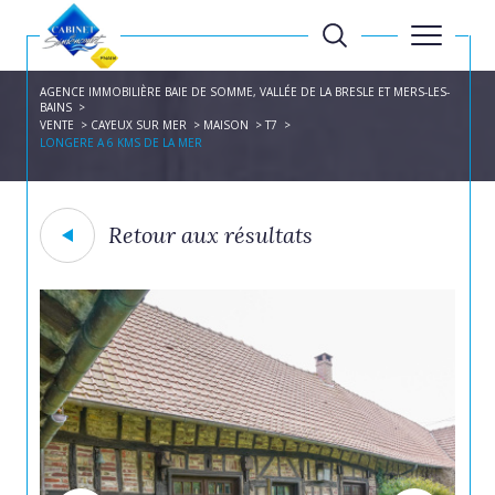
AGENCE IMMOBILIÈRE BAIE DE SOMME, VALLÉE DE LA BRESLE ET MERS-LES-
BAINS
VENTE
CAYEUX SUR MER
MAISON
T7
LONGERE A 6 KMS DE LA MER
Retour aux résultats