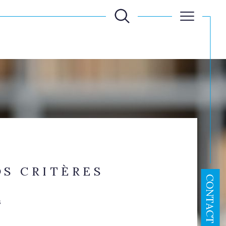
Filtrer
Réinitialiser les
filtres
S CRITÈRES
CONTACT
s