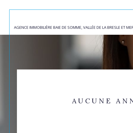
AGENCE IMMOBILIÈRE BAIE DE SOMME, VALLÉE DE LA BRESLE ET ME
Acheter
Lo
de l'ancien
TYPE DE BIEN
de l'ancien
à l'a
du neuf
de l'
80830 - L'Étoile
de l'immo pro
AUCUNE AN