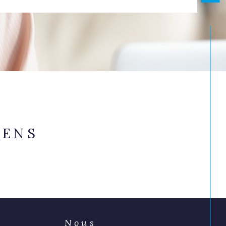
IENS
Nous