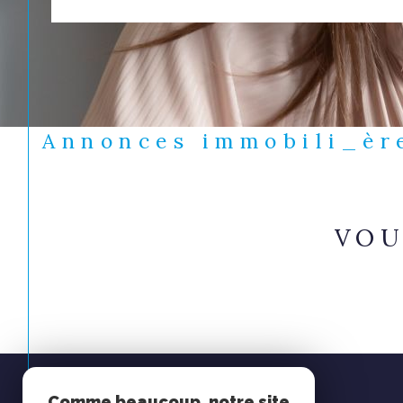
Annonces immobili_èr
VOU
Espace
Comme beaucoup, notre site