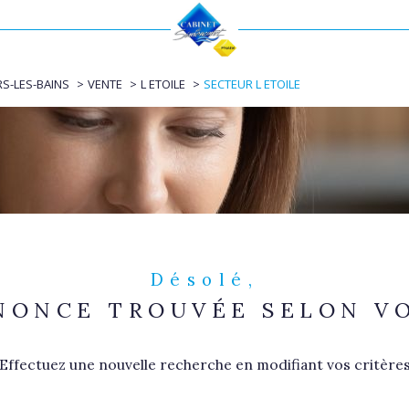
Voir les
0
annonces
RS-LES-BAINS
VENTE
L ETOILE
SECTEUR L ETOILE
uer
Estimer
1
LOCALISATION
BUDGET
nnée
immo pro
Désolé,
NONCE TROUVÉE SELON VO
Effectuez une nouvelle recherche en modifiant vos critère