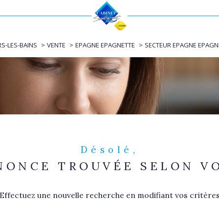
Voir les
0
annonces
RS-LES-BAINS
VENTE
EPAGNE EPAGNETTE
SECTEUR EPAGNE EPAGN
uer
Estimer
1
LOCALISATION
BUDGET
nnée
immo pro
agnette
Désolé,
NONCE TROUVÉE SELON VO
Effectuez une nouvelle recherche en modifiant vos critère