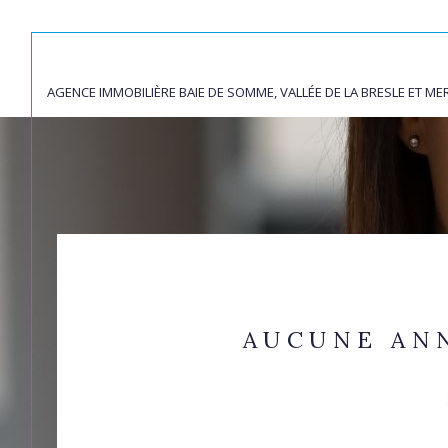
AGENCE IMMOBILIÈRE BAIE DE SOMME, VALLÉE DE LA BRESLE ET ME
Acheter
Lo
de l'ancien
1
TYPE DE BIEN
de l'ancien
à l'a
du neuf
de l'
Terrain
80580 - Épagne-Ép
de l'immo pro
AUCUNE AN