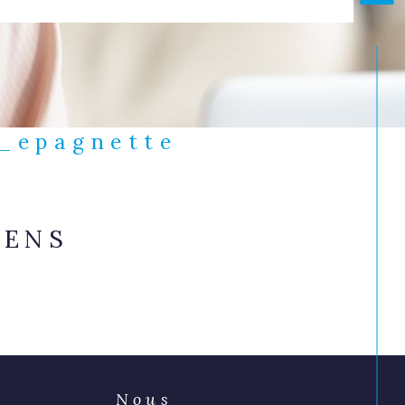
e_epagnette
IENS
Nous