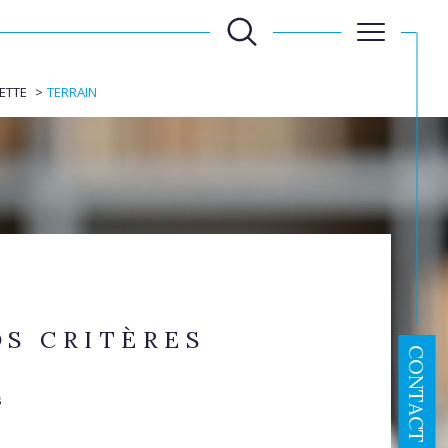
ETTE
TERRAIN
Filtrer
Réinitialiser les
filtres
S CRITÈRES
CONTACT
s