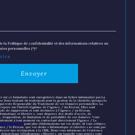
e la Politique de confidentialité et des informations relatives au
ées personnelles (*)*
oire
Envoyer
es sur ce formulaire sont enregistrées dans un fichier informatisé par La
 Sous-traitant du traitement pour la gestion de la clientèle/prospects
qui reste Responsable du Traitement de vos Données personnelles. La
repose sur l'intérêt légitime de l'Agence / du Réseau. Elles sont
de de suppression et sont destinées à l'Agence / au Réseau.
formatique et libertés », vous disposez des droits d’accès, de
t, d’opposition, de limitation et de portabilité de vos données. Vous
sentement à tout moment en contactant directement l’Agence / Le
https://cnil.fr/fr
pour plus d’informations sur vos droits. Si vous estimez,
nce / le Réseau, que vos droits « Informatique et Libertés » ne sont pas
resser une réclamation à la CNIL. Nous vous informons de l’existence
au démarchage téléphonique « Bloctel », sur laquelle vous pouvez vous