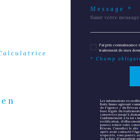
Message *
J'ai pris connaissance d
traitement de mes donn
Calculatrice
* Champ obligat
ien
Les informations recueilli
Boite Immo agissant comme
de l'Agence / du Réseau 
base légale du traitement 
conservées jusqu'à deman
Conformément à la loi « in
rectification, d’effacemen
pouvez retirer votre con
Réseau. Consultez le site
après avoir contacté l'Age
respectés, vous pouvez ad
de la liste d'opposition 