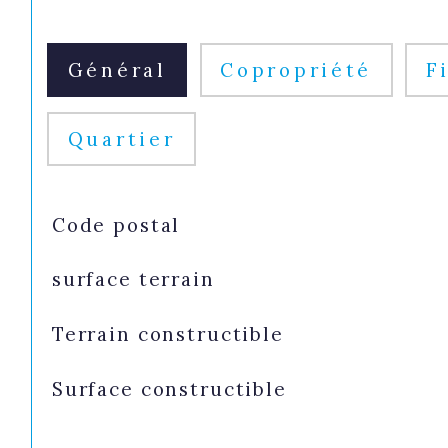
Général
Copropriété
F
Quartier
TRAD_SIROCCO_Caracteristique
Valeurs
Code postal
surface terrain
Terrain constructible
Surface constructible