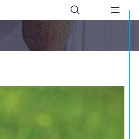
Filtrer
Réinitialiser les
filtres
Filtrer
Réinitialiser les
filtres