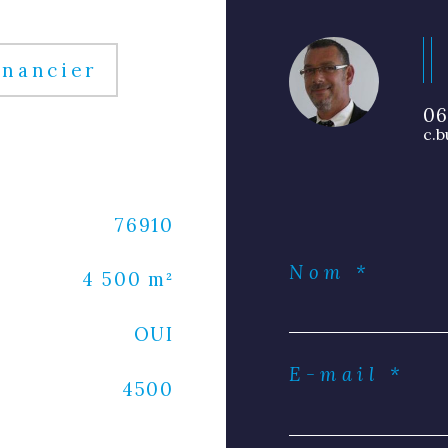
inancier
06
c.b
76910
Nom *
4 500 m²
OUI
E-mail *
4500