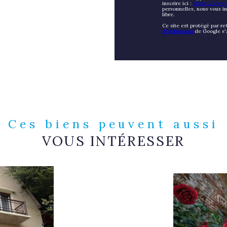
inscrire ici :
https://www.b
personnelles, nous vous i
libre.
Ce site est protégé par r
d'utilisation
de Google s'
Ces biens peuvent aussi
VOUS INTÉRESSER