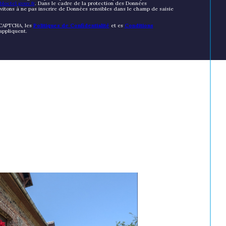
loctel.gouv.fr
. Dans le cadre de la protection des Données
nvitons à ne pas inscrire de Données sensibles dans le champ de saisie
eCAPTCHA, les
Politiques de Confidentialité
et es
Conditions
appliquent.