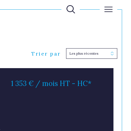
Trier par
Filtrer
Les plus récentes
Réinitialiser les filtres
1 353 € / mois
HT - HC*
)
S
A