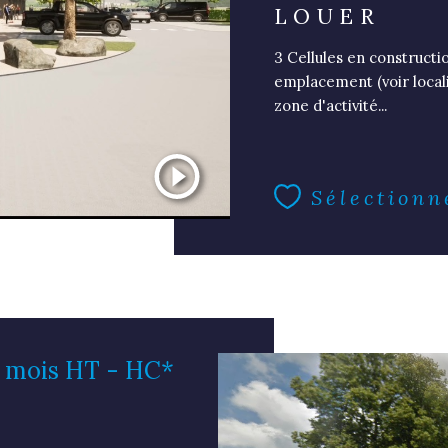
LOUER
3 Cellules en constructi
emplacement (voir localis
zone d'activité...
Sélectionn
/ mois
HT - HC*