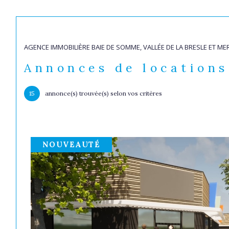
AGENCE IMMOBILIÈRE BAIE DE SOMME, VALLÉE DE LA BRESLE ET ME
Lo
Acheter
de l'i
Annonces de locations
TYPE DE COMMERCE
15
annonce(s) trouvée(s) selon vos critères
de l'ancien
à l'a
du neuf
de l'
de l'immo pro
NOUVEAUTÉ