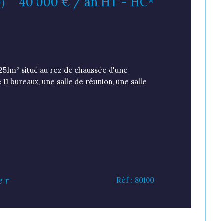
40 000 € / an
HT - HC*
0)
A
E
251m² situé au rez de chaussée d'une
1 bureaux, une salle de réunion, une salle
er
Réf : 80100