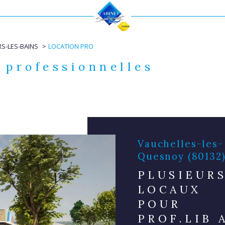
Voir les
15
annonces
RS-LES-BAINS
LOCATION PRO
uer
Estimer
mmo pro
 professionnelles
LOYER
nnée
immo pro
Vauchelles-les-
Quesnoy (80132
PLUSIEUR
LOCAUX
POUR
PROF.LIB 