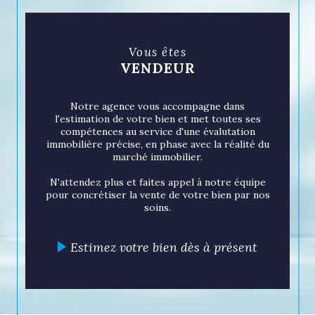
connaissance approfondie du marché,
nous permet de vous présenter des
biens soigneusement sélectionnés qui
Vous êtes
répondent non seulement à vos
VENDEUR
critères, mais aussi à vos aspirations.
Notre agence vous accompagne dans
Un partenaire de
l'estimation de votre bien et met toutes ses
compétences au service d'une évalutation
confiance pour la gestion
immobilière précise, en phase avec la réalité du
marché immobilier.
de votre bien
N'attendez plus et faites appel à notre équipe
pour concrétiser la vente de votre bien par nos
La gestion immobilière est un art que
soins.
nous maîtrisons avec brio. De la
recherche de locataires à la gestion
Estimez votre bien dès à présent
quotidienne de votre propriété, notre
équipe dédiée s'assure que votre
investissement soit profitable et sans