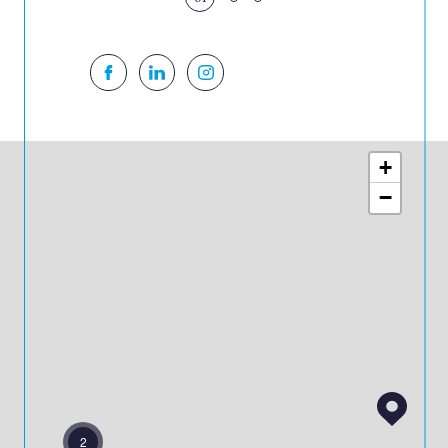
01
+
−