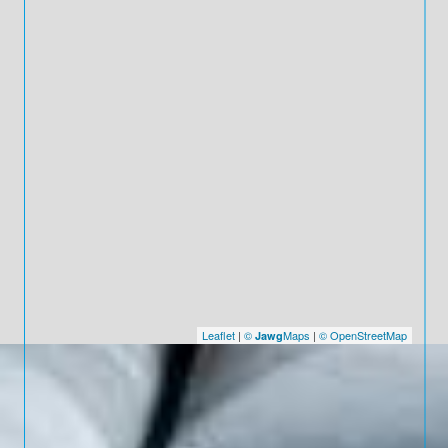
Leaflet
|
©
Maps
|
© OpenStreetMap
Jawg