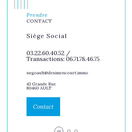
Prendre
CONTACT
VILLE
Siège Social
AGENCE
BAINS
rvice
03.22.60.40.52 /
47.09
Transactions: 06.71.78.46.75
02.35.84.
ns :
Transacti
rt 07 88
RICHE : 0
negoault@desimencourt.immo
 Cadix 06
Christop
06.06.84.1
43 Grande Rue
Service L
80460 AULT
06.80.98.1
och
Contact
45 Esplanade
80350 MERS 